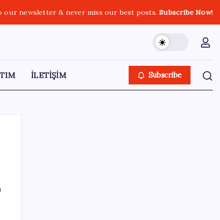
o our newsletter & never miss our best posts.
Subscribe Now!
TIM
İLETİŞİM
Subscribe
SON YAZILAR
ı
Türkiye’de Temmuz Ayında En Çok Satılan
Sıfır Otomobiller Belli Oldu