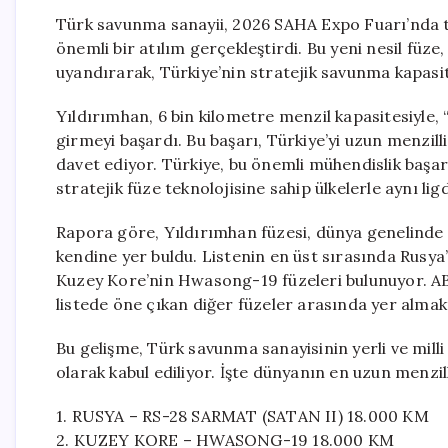
Türk savunma sanayii, 2026 SAHA Expo Fuarı’nda tan
önemli bir atılım gerçekleştirdi. Bu yeni nesil füze, 
uyandırarak, Türkiye’nin stratejik savunma kapasit
Yıldırımhan, 6 bin kilometre menzil kapasitesiyle, 
girmeyi başardı. Bu başarı, Türkiye’yi uzun menzill
davet ediyor. Türkiye, bu önemli mühendislik başarı
stratejik füze teknolojisine sahip ülkelerle aynı lig
Rapora göre, Yıldırımhan füzesi, dünya genelinde e
kendine yer buldu. Listenin en üst sırasında Rusya
Kuzey Kore’nin Hwasong-19 füzeleri bulunuyor. AB
listede öne çıkan diğer füzeler arasında yer almak
Bu gelişme, Türk savunma sanayisinin yerli ve milli
olarak kabul ediliyor. İşte dünyanın en uzun menzill
1. RUSYA – RS-28 SARMAT (SATAN II) 18.000 KM
2. KUZEY KORE – HWASONG-19 18.000 KM