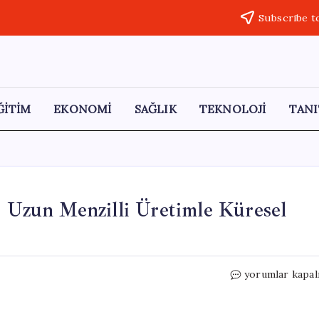
Subscribe t
ĞİTİM
EKONOMİ
SAĞLIK
TEKNOLOJİ
TANI
: Uzun Menzilli Üretimle Küresel
Türkiye’nin
yorumlar kapal
Yıldırımhan
Füzesi:
Uzun