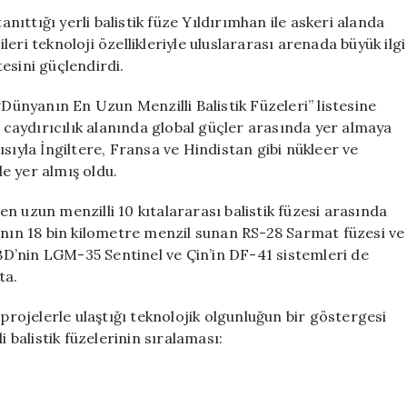
Menzilli
ıttığı yerli balistik füze Yıldırımhan ile askeri alanda
Üretimle
ileri teknoloji özellikleriyle uluslararası arenada büyük ilgi
Küresel
esini güçlendirdi.
Güçler
Arasında
“Dünyanın En Uzun Menzilli Balistik Füzeleri” listesine
için
i caydırıcılık alanında global güçler arasında yer almaya
sıyla İngiltere, Fransa ve Hindistan gibi nükleer ve
de yer almış oldu.
n uzun menzilli 10 kıtalararası balistik füzesi arasında
’nın 18 bin kilometre menzil sunan RS-28 Sarmat füzesi ve
D’nin LGM-35 Sentinel ve Çin’in DF-41 sistemleri de
ta.
 projelerle ulaştığı teknolojik olgunluğun bir göstergesi
i balistik füzelerinin sıralaması: