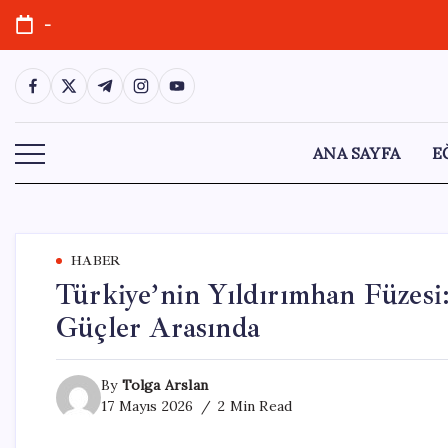
Skip
-
to
content
https://www.facebook.com/
https://twitter.com/
https://t.me/
https://www.instagram.com/
https://youtube.com/
ANA SAYFA
E
HABER
Türkiye’nin Yıldırımhan Füzesi
Güçler Arasında
By
Tolga Arslan
17 Mayıs 2026
2 Min Read