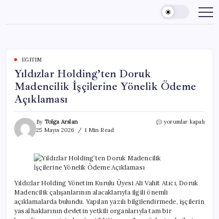
Skip
to
content
EĞITIM
Yıldızlar Holding’ten Doruk
Madencilik İşçilerine Yönelik Ödeme
Açıklaması
Yıldızlar
By
Tolga Arslan
yorumlar kapalı
Holding’ten
25 Mayıs 2026
1 Min Read
Doruk
Madencilik
İşçilerine
Yönelik
Ödeme
Açıklaması
Yıldızlar Holding Yönetim Kurulu Üyesi Ali Vahit Atıcı, Doruk
için
Madencilik çalışanlarının alacaklarıyla ilgili önemli
açıklamalarda bulundu. Yapılan yazılı bilgilendirmede, işçilerin
yasal haklarının devletin yetkili organlarıyla tam bir