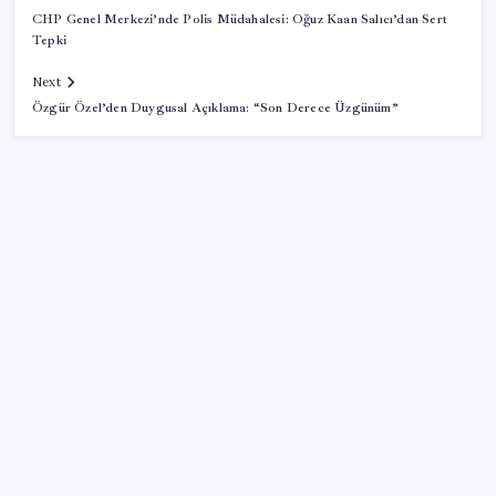
CHP Genel Merkezi’nde Polis Müdahalesi: Oğuz Kaan Salıcı’dan Sert
Tepki
Next
Özgür Özel’den Duygusal Açıklama: “Son Derece Üzgünüm”
SON YAZILAR
8 günün bilançosu açıklandı… O sınıra yaklaştı: İşte
YENİ Parti’ye bağış kampanyasında son durum
Bakan Şimşek’ten “Milletimizle Çeyrek Asır, Türkiye
Geleceğe Hazır” paylaşımı