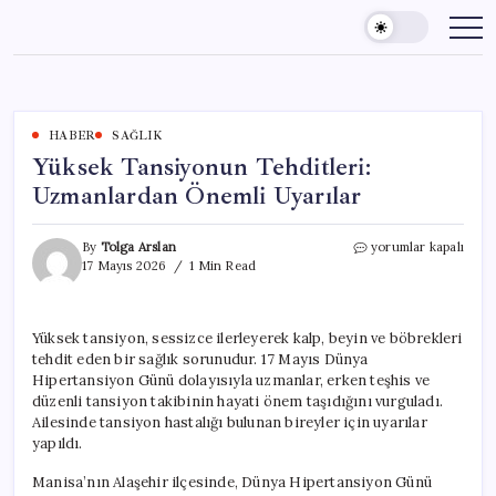
Skip
to
content
HABER
SAĞLIK
Yüksek Tansiyonun Tehditleri:
Uzmanlardan Önemli Uyarılar
Yüksek
By
Tolga Arslan
yorumlar kapalı
Tansiyonun
17 Mayıs 2026
1 Min Read
Tehditleri:
Uzmanlardan
Önemli
Yüksek tansiyon, sessizce ilerleyerek kalp, beyin ve böbrekleri
Uyarılar
tehdit eden bir sağlık sorunudur. 17 Mayıs Dünya
için
Hipertansiyon Günü dolayısıyla uzmanlar, erken teşhis ve
düzenli tansiyon takibinin hayati önem taşıdığını vurguladı.
Ailesinde tansiyon hastalığı bulunan bireyler için uyarılar
yapıldı.
Manisa’nın Alaşehir ilçesinde, Dünya Hipertansiyon Günü