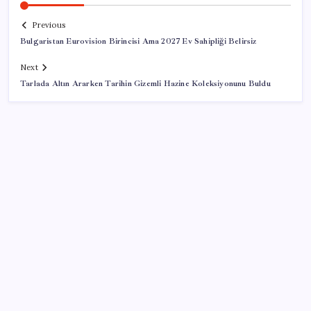
Previous
Bulgaristan Eurovision Birincisi Ama 2027 Ev Sahipliği Belirsiz
Next
Tarlada Altın Ararken Tarihin Gizemli Hazine Koleksiyonunu Buldu
SON YAZILAR
Parayla sebze alamayacağız
Citi, üçüncü çeyrek petrol tahminini yükseltti
ABD tarım dışı istihdam verisinde negatif sürpriz