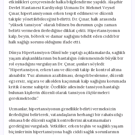
etkinlikleri çerçevesinde halka bilgilendirme yapıldı. Alaşehir
Devlet Hastanesi Kardiyoloji Uzmanı Dr. Mehmet Veysel
Çınar, hipertansiyonun erken tespit edilmesi ve düzenli
takiple yönetilebileceğini belirtti. Dr. Çınar, halk arasında
“yüksek tansiyon” olarak bilinen bu durumun çoğu zaman
belirti vermeden ilerlediğine dikkat çekti. Hipertansiyonun
kalp, beyin, böbrek ve damar sağlığını tehdit eden ciddi bir
halk sağlığı sorunu olduğunu ifade etti.
Dünya Hipertansiyon Günü’nde yaptığı açıklamalarda, sağlıklı
yaşam alışkanlıklarının bu hastalığın önlenmesinde büyük bir
rol oynadığını vurgulayan Dr. Çınar, şunları söyledi:
“Hipertansiyon, erken tanı ve düzenli takip ile kontrol altına
alınabilir. Tuz alımının azaltılması, dengeli beslenme, düzenli
egzersiz, sigara ve alkolden kaçınmak kalp sağlığını korumada
kritik öneme sahiptir. Özellikle ailesinde tansiyon hastalığı
bulunan kişilerin düzenli olarak tansiyon ölçtürmeleri
gerekmektedir.”
Uzmanlar, hipertansiyonun genellikle belirti vermeksizin
ilerlediğini belirterek, vatandaşların herhangi bir rahatsızlığı
olmasa bile düzenli sağlık kontrollerini aksatmamaları
gerektiğini vurguladı. Yetkililer, erken teşhis ve sağlıklı yaşam
biçimlerinin hipertansiyona bağlı ciddi sağlık sorunlarının