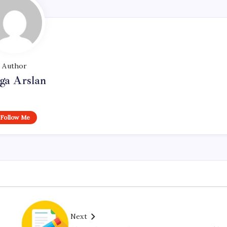
Author
ga Arslan
Follow Me
Next