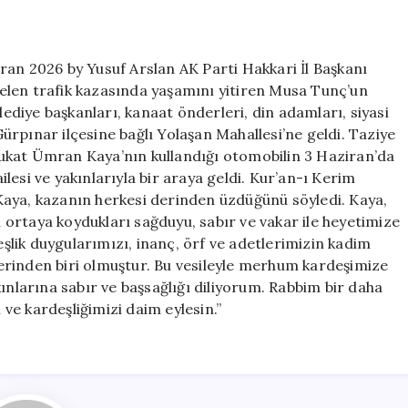
Ziyareti
için
ran 2026 by Yusuf Arslan AK Parti Hakkari İl Başkanı
elen trafik kazasında yaşamını yitiren Musa Tunç’un
lediye başkanları, kanaat önderleri, din adamları, siyasi
 Gürpınar ilçesine bağlı Yolaşan Mahallesi’ne geldi. Taziye
ukat Ümran Kaya’nın kullandığı otomobilin 3 Haziran’da
esi ve yakınlarıyla bir araya geldi. Kur’an-ı Kerim
n Kaya, kazanın herkesi derinden üzdüğünü söyledi. Kaya,
ın ortaya koydukları sağduyu, sabır ve vakar ile heyetimize
deşlik duygularımızı, inanç, örf ve adetlerimizin kadim
erinden biri olmuştur. Bu vesileyle merhum kardeşimize
ınlarına sabır ve başsağlığı diliyorum. Rabbim bir daha
 ve kardeşliğimizi daim eylesin.”