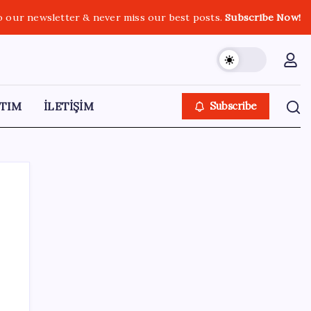
o our newsletter & never miss our best posts.
Subscribe Now!
TIM
İLETİŞİM
Subscribe
SON YAZILAR
Citi, üçüncü çeyrek petrol tahminini
yükseltti