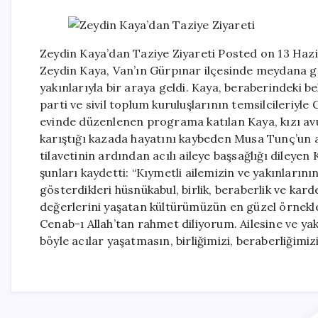
Zeydin Kaya’dan Taziye Ziyareti Posted on 13 Hazi
Zeydin Kaya, Van’ın Gürpınar ilçesinde meydana g
yakınlarıyla bir araya geldi. Kaya, beraberindeki be
parti ve sivil toplum kuruluşlarının temsilcileriyle
evinde düzenlenen programa katılan Kaya, kızı av
karıştığı kazada hayatını kaybeden Musa Tunç’un ail
tilavetinin ardından acılı aileye başsağlığı dileye
şunları kaydetti: “Kıymetli ailemizin ve yakınların
gösterdikleri hüsnükabul, birlik, beraberlik ve kar
değerlerini yaşatan kültürümüzün en güzel örnekl
Cenab-ı Allah’tan rahmet diliyorum. Ailesine ve yak
böyle acılar yaşatmasın, birliğimizi, beraberliğimizi