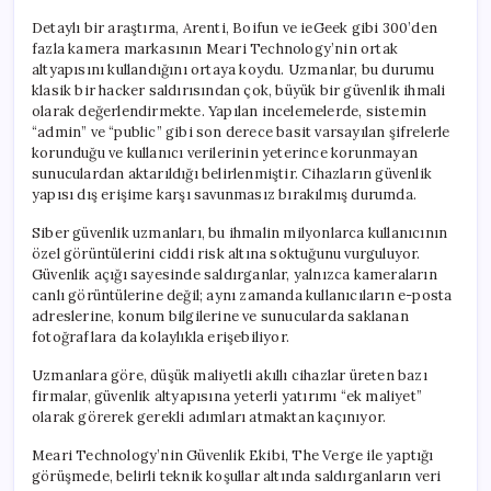
Detaylı bir araştırma, Arenti, Boifun ve ieGeek gibi 300’den
fazla kamera markasının Meari Technology’nin ortak
altyapısını kullandığını ortaya koydu. Uzmanlar, bu durumu
klasik bir hacker saldırısından çok, büyük bir güvenlik ihmali
olarak değerlendirmekte. Yapılan incelemelerde, sistemin
“admin” ve “public” gibi son derece basit varsayılan şifrelerle
korunduğu ve kullanıcı verilerinin yeterince korunmayan
sunuculardan aktarıldığı belirlenmiştir. Cihazların güvenlik
yapısı dış erişime karşı savunmasız bırakılmış durumda.
Siber güvenlik uzmanları, bu ihmalin milyonlarca kullanıcının
özel görüntülerini ciddi risk altına soktuğunu vurguluyor.
Güvenlik açığı sayesinde saldırganlar, yalnızca kameraların
canlı görüntülerine değil; aynı zamanda kullanıcıların e-posta
adreslerine, konum bilgilerine ve sunucularda saklanan
fotoğraflara da kolaylıkla erişebiliyor.
Uzmanlara göre, düşük maliyetli akıllı cihazlar üreten bazı
firmalar, güvenlik altyapısına yeterli yatırımı “ek maliyet”
olarak görerek gerekli adımları atmaktan kaçınıyor.
Meari Technology’nin Güvenlik Ekibi, The Verge ile yaptığı
görüşmede, belirli teknik koşullar altında saldırganların veri