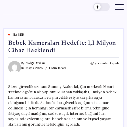
Skip
to
content
HABER
Bebek Kameraları Hedefte: 1,1 Milyon
Cihaz Hacklendi
Bebek
By
Tolga Arslan
yorumlar kapalı
Kameraları
16 Mayıs 2026
1 Min Read
Hedefte:
1,1
Milyon
Siber güvenlik uzmanı Sammy Azdoufal, Çin merkezli Meari
Cihaz
Technology’nin alt yapısını kullanan yaklaşık 1,1 milyon bebek
Hacklendi
için
kamerasının uzaktan erişim tehlikesiyle karşı karşıya
olduğunu bildirdi. Azdoufal, bu güvenlik açığının istismar
edilmesi için herhangi bir karmaşık şifre kırma tekniğine
ihtiyaç duyulmadığını, sadece açık internet bağlantıları
sayesinde evlerin içinin, bebek odalarının ve kişisel yaşam
alanlarının görüntülenebildiğini açıkladı.