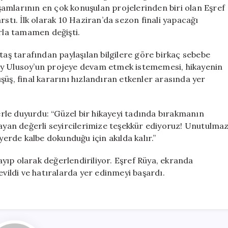
Veda:
amlarının en çok konuşulan projelerinden biri olan Eşref
Final
rstı. İlk olarak 10 Haziran’da sezon finali yapacağı
Kararı
arla tamamen değişti.
Alındı
için
taş tarafından paylaşılan bilgilere göre birkaç sebebe
ay Ulusoy’un projeye devam etmek istememesi, hikayenin
şüş, final kararını hızlandıran etkenler arasında yer
lerle duyurdu: “Güzel bir hikayeyi tadında bırakmanın
mayan değerli seyircilerimize teşekkür ediyoruz! Unutulma
yerde kalbe dokunduğu için akılda kalır.”
kayıp olarak değerlendiriliyor. Eşref Rüya, ekranda
evildi ve hatıralarda yer edinmeyi başardı.