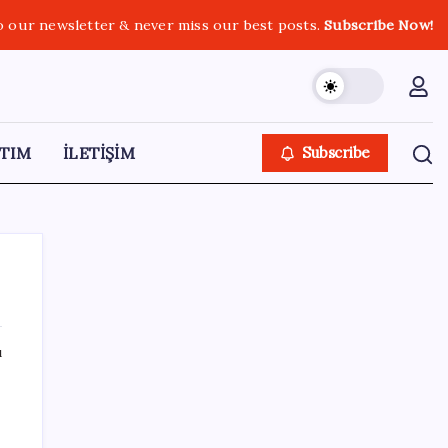
o our newsletter & never miss our best posts.
Subscribe Now!
TIM
İLETİŞİM
Subscribe
ı
SON YAZILAR
Türkiye’de Temmuz Ayında En Çok Satılan
Sıfır Otomobiller Belli Oldu