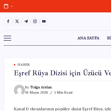
Skip
-
to
content
https://www.facebook.com/
https://twitter.com/
https://t.me/
https://www.instagram.com/
https://youtube.com/
ANA SAYFA
E
HABER
Eşref Rüya Dizisi için Üzücü Ve
By
Tolga Arslan
16 Mayıs 2026
1 Min Read
Kanal D ekranlarının popüler dizisi Eşref Rüya, izl