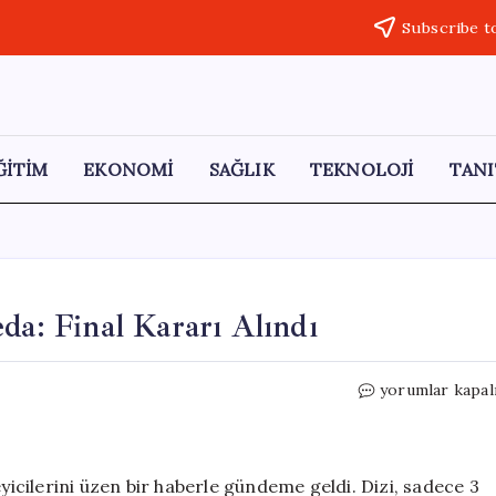
Subscribe t
ĞİTİM
EKONOMİ
SAĞLIK
TEKNOLOJİ
TANI
da: Final Kararı Alındı
Eşref
yorumlar kapal
Rüya
Dizisi
için
Üzücü
eyicilerini üzen bir haberle gündeme geldi. Dizi, sadece 3