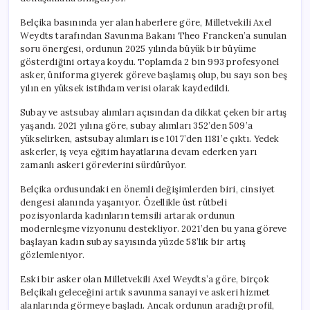
için
Belçika basınında yer alan haberlere göre, Milletvekili Axel
Weydts tarafından Savunma Bakanı Theo Francken’a sunulan
soru önergesi, ordunun 2025 yılında büyük bir büyüme
gösterdiğini ortaya koydu. Toplamda 2 bin 993 profesyonel
asker, üniforma giyerek göreve başlamış olup, bu sayı son beş
yılın en yüksek istihdam verisi olarak kaydedildi.
Subay ve astsubay alımları açısından da dikkat çeken bir artış
yaşandı. 2021 yılına göre, subay alımları 352’den 509’a
yükselirken, astsubay alımları ise 1017’den 1181’e çıktı. Yedek
askerler, iş veya eğitim hayatlarına devam ederken yarı
zamanlı askeri görevlerini sürdürüyor.
Belçika ordusundaki en önemli değişimlerden biri, cinsiyet
dengesi alanında yaşanıyor. Özellikle üst rütbeli
pozisyonlarda kadınların temsili artarak ordunun
modernleşme vizyonunu destekliyor. 2021’den bu yana göreve
başlayan kadın subay sayısında yüzde 58’lik bir artış
gözlemleniyor.
Eski bir asker olan Milletvekili Axel Weydts’a göre, birçok
Belçikalı geleceğini artık savunma sanayi ve askeri hizmet
alanlarında görmeye başladı. Ancak ordunun aradığı profil,