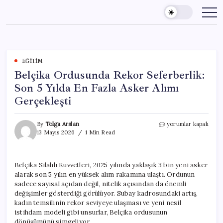
Skip
to
content
EĞITIM
Belçika Ordusunda Rekor Seferberlik:
Son 5 Yılda En Fazla Asker Alımı
Gerçekleşti
Belçika
By
Tolga Arslan
yorumlar kapalı
Ordusunda
13 Mayıs 2026
1 Min Read
Rekor
Seferberlik:
Son
Belçika Silahlı Kuvvetleri, 2025 yılında yaklaşık 3 bin yeni asker
5
alarak son 5 yılın en yüksek alım rakamına ulaştı. Ordunun
Yılda
En
sadece sayısal açıdan değil, nitelik açısından da önemli
Fazla
değişimler gösterdiği görülüyor. Subay kadrosundaki artış,
Asker
kadın temsilinin rekor seviyeye ulaşması ve yeni nesil
Alımı
istihdam modeli gibi unsurlar, Belçika ordusunun
Gerçekleşti
dönüşümünü simgeliyor.