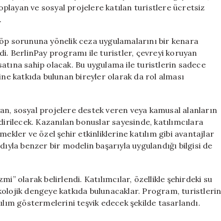
Sunuyor
toplayan ve sosyal projelere katılan turistlere ücretsiz
için
.
çöp sorununa yönelik ceza uygulamalarını bir kenara
i. BerlinPay programı ile turistler, çevreyi koruyan
atına sahip olacak. Bu uygulama ile turistlerin sadece
ine katkıda bulunan bireyler olarak da rol alması
an, sosyal projelere destek veren veya kamusal alanların
dirilecek. Kazanılan bonuslar sayesinde, katılımcılara
ekler ve özel şehir etkinliklerine katılım gibi avantajlar
la benzer bir modelin başarıyla uygulandığı bilgisi de
i” olarak belirlendi. Katılımcılar, özellikle şehirdeki su
kolojik dengeye katkıda bulunacaklar. Program, turistleri
ılım göstermelerini teşvik edecek şekilde tasarlandı.