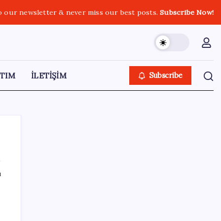
o our newsletter & never miss our best posts.
Subscribe Now!
TIM
İLETİŞİM
Subscribe
ı
SON YAZILAR
ABD tarım dışı istihdam verisinde negatif
sürpriz