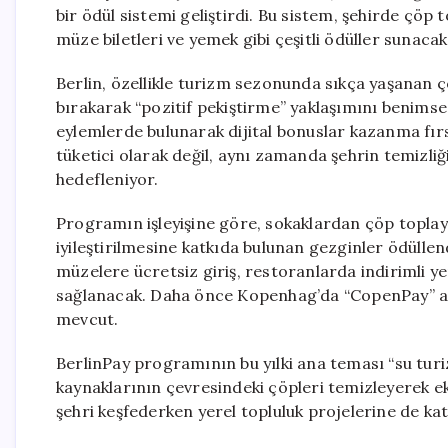
bir ödül sistemi geliştirdi. Bu sistem, şehirde çöp 
müze biletleri ve yemek gibi çeşitli ödüller sunacak
Berlin, özellikle turizm sezonunda sıkça yaşanan 
bırakarak “pozitif pekiştirme” yaklaşımını benimsed
eylemlerde bulunarak dijital bonuslar kazanma fırs
tüketici olarak değil, aynı zamanda şehrin temizliğ
hedefleniyor.
Programın işleyişine göre, sokaklardan çöp toplay
iyileştirilmesine katkıda bulunan gezginler ödüllen
müzelere ücretsiz giriş, restoranlarda indirimli yem
sağlanacak. Daha önce Kopenhag’da “CopenPay” adıy
mevcut.
BerlinPay programının bu yılki ana teması “su turizm
kaynaklarının çevresindeki çöpleri temizleyerek e
şehri keşfederken yerel topluluk projelerine de kat