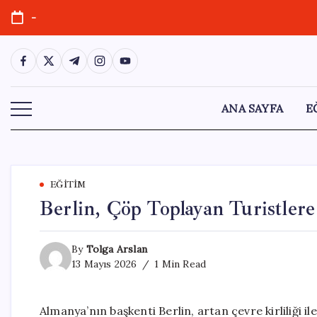
Skip
-
to
content
https://www.facebook.com/
https://twitter.com/
https://t.me/
https://www.instagram.com/
https://youtube.com/
ANA SAYFA
E
EĞITIM
Berlin, Çöp Toplayan Turistler
By
Tolga Arslan
13 Mayıs 2026
1 Min Read
Almanya’nın başkenti Berlin, artan çevre kirliliği i