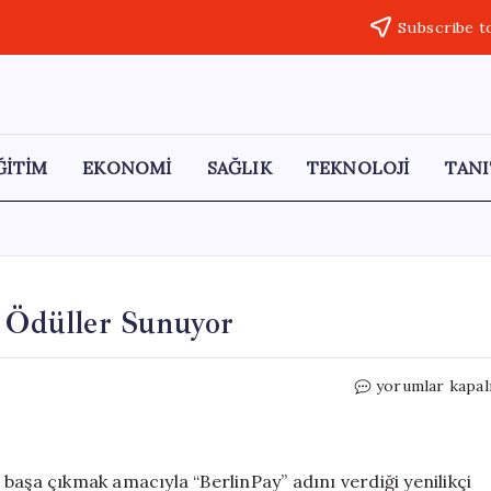
Subscribe t
ĞİTİM
EKONOMİ
SAĞLIK
TEKNOLOJİ
TANI
e Ödüller Sunuyor
Berlin,
yorumlar kapal
Çöp
Toplayan
Turistlere
Ödüller
le başa çıkmak amacıyla “BerlinPay” adını verdiği yenilikçi