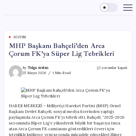
Skip
to
content
EĞITIM
MHP Başkanı Bahçeli’den Arca
Çorum FK’ya Süper Lig Tebrikleri
MHP
By
Tolga Arslan
yorumlar kapalı
Başkanı
25 Mayıs 2026
1 Min Read
Bahçeli’den
Arca
Çorum
FK’ya
Süper
Lig
HABER MERKEZİ – Milliyetçi Hareket Partisi (MHP) Genel
Tebrikleri
Başkanı Devlet Bahçeli, sosyal medya üzerinden yaptığı
için
paylaşımda Arca Çorum FK’yı tebrik etti. Bahçeli, “2025-2026
sezonunda Süper Lig’e yükselerek büyük bir başarıya imza
atan Arca Çorum FK camiasını gösterdikleri özveri için
içtenlikle kutluyor, yeni sezonda mücadele edecekleri Süper