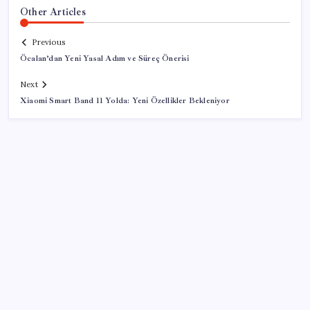
Other Articles
Previous
Öcalan’dan Yeni Yasal Adım ve Süreç Önerisi
Next
Xiaomi Smart Band 11 Yolda: Yeni Özellikler Bekleniyor
SON YAZILAR
ABD tarım dışı istihdam verisinde negatif sürpriz
Çıkarılabilir Bataryalı Telefonlar Geri Dönüyor