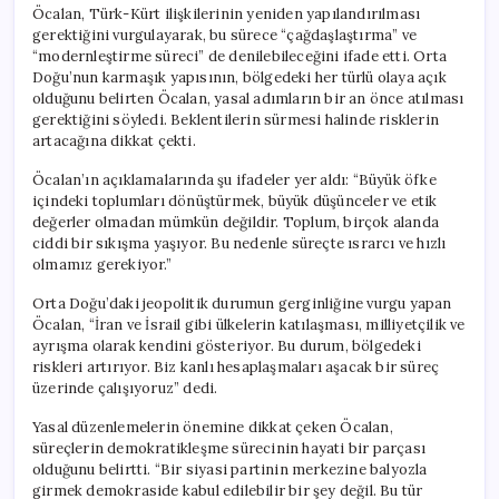
Öcalan, Türk-Kürt ilişkilerinin yeniden yapılandırılması
gerektiğini vurgulayarak, bu sürece “çağdaşlaştırma” ve
“modernleştirme süreci” de denilebileceğini ifade etti. Orta
Doğu’nun karmaşık yapısının, bölgedeki her türlü olaya açık
olduğunu belirten Öcalan, yasal adımların bir an önce atılması
gerektiğini söyledi. Beklentilerin sürmesi halinde risklerin
artacağına dikkat çekti.
Öcalan’ın açıklamalarında şu ifadeler yer aldı: “Büyük öfke
içindeki toplumları dönüştürmek, büyük düşünceler ve etik
değerler olmadan mümkün değildir. Toplum, birçok alanda
ciddi bir sıkışma yaşıyor. Bu nedenle süreçte ısrarcı ve hızlı
olmamız gerekiyor.”
Orta Doğu’daki jeopolitik durumun gerginliğine vurgu yapan
Öcalan, “İran ve İsrail gibi ülkelerin katılaşması, milliyetçilik ve
ayrışma olarak kendini gösteriyor. Bu durum, bölgedeki
riskleri artırıyor. Biz kanlı hesaplaşmaları aşacak bir süreç
üzerinde çalışıyoruz” dedi.
Yasal düzenlemelerin önemine dikkat çeken Öcalan,
süreçlerin demokratikleşme sürecinin hayati bir parçası
olduğunu belirtti. “Bir siyasi partinin merkezine balyozla
girmek demokraside kabul edilebilir bir şey değil. Bu tür