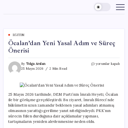
Skip
to
content
EĞITIM
Öcalan’dan Yeni Yasal Adım ve Süreç
Önerisi
Öcalan’dan
By
Tolga Arslan
yorumlar kapalı
Yeni
25 Mayıs 2026
2 Min Read
Yasal
Adım
ve
Süreç
Önerisi
25 Mayıs 2026 tarihinde, DEM Parti’nin İmralı Heyeti, Öcalan
için
ile bir görüşme gerçekleştirdi. Bu ziyaret, İmralı Süreci’nde
hükümetin uzun zamandır beklenen yasal adımları atmamış
olmasının yarattığı gerilime yanıt niteliğindeydi. PKK’nın
sürecin fiilen durduğuna dair açıklamalar yapması,
tartışmaların yeniden alevlenmesine neden oldu.