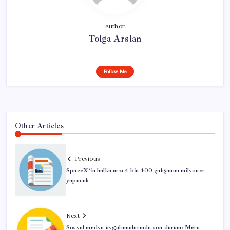
Author
Tolga Arslan
Follow Me
Other Articles
Previous
SpaceX’in halka arzı 4 bin 400 çalışanını milyoner
yapacak
Next
Sosyal medya uygulamalarında son durum: Meta