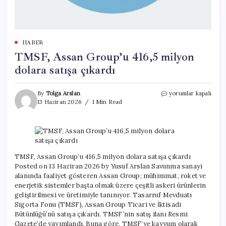
HABER
TMSF, Assan Group’u 416,5 milyon
dolara satışa çıkardı
TMSF,
By
Tolga Arslan
yorumlar kapalı
Assan
13 Haziran 2026
1 Min Read
Group’u
416,5
milyon
dolara
satışa
çıkardı
TMSF, Assan Group’u 416,5 milyon dolara satışa çıkardı
için
Posted on 13 Haziran 2026 by Yusuf Arslan Savunma sanayi
alanında faaliyet gösteren Assan Group; mühimmat, roket ve
enerjetik sistemler başta olmak üzere çeşitli askeri ürünlerin
geliştirilmesi ve üretimiyle tanınıyor. Tasarruf Mevduatı
Sigorta Fonu (TMSF), Assan Group Ticari ve İktisadi
Bütünlüğü’nü satışa çıkardı. TMSF’nin satış ilanı Resmi
Gazete’de yayımlandı. Buna göre, TMSF’ye kayyum olarak