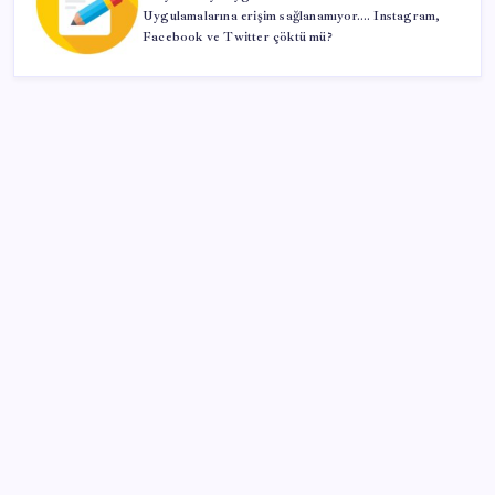
Uygulamalarına erişim sağlanamıyor…. Instagram,
Facebook ve Twitter çöktü mü?
SON YAZILAR
Citi, üçüncü çeyrek petrol tahminini yükseltti
ABD tarım dışı istihdam verisinde negatif sürpriz
Çıkarılabilir Bataryalı Telefonlar Geri Dönüyor
Fed Başkanı’ndan piyasaları sarsacak mesaj:
Enflasyon artarsa faiz artırımı yeniden masaya
gelecek